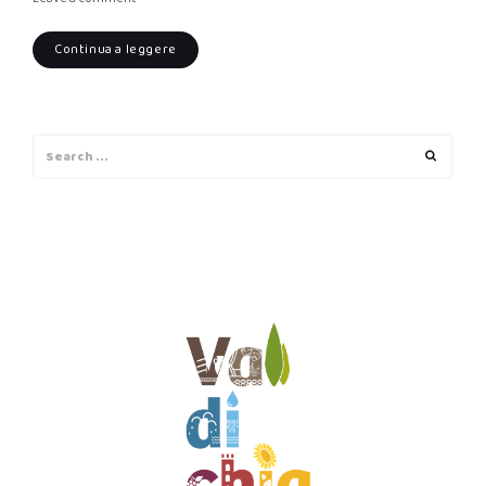
Continua a leggere
Search
Search
for: