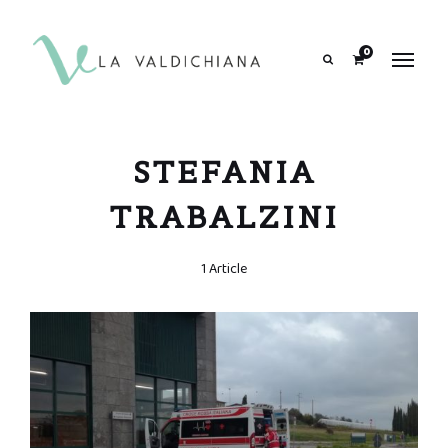
contenuto
0
Search
STEFANIA
TRABALZINI
1 Article