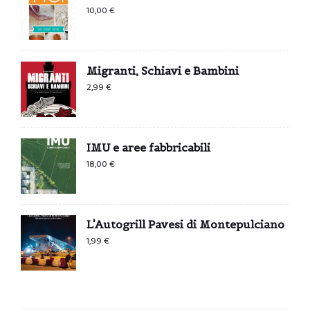
10,00
€
Migranti, Schiavi e Bambini
2,99
€
IMU e aree fabbricabili
18,00
€
L'Autogrill Pavesi di Montepulciano
1,99
€