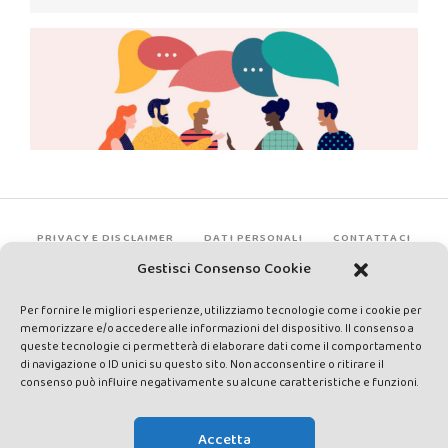
PRIVACY E DISCLAIMER
DATI PERSONALI
CONTATTACI
Gestisci Consenso Cookie
Per fornire le migliori esperienze, utilizziamo tecnologie come i cookie per
memorizzare e/o accedere alle informazioni del dispositivo. Il consenso a
queste tecnologie ci permetterà di elaborare dati come il comportamento
di navigazione o ID unici su questo sito. Non acconsentire o ritirare il
consenso può influire negativamente su alcune caratteristiche e funzioni.
Made by Avatar Web Communication © Copyright 2013-2026. All
rights reserved - Testata registrata presso il Tribunale di Siena con
Accetta
autorizzazione n°1 del 12/04/2014 - Direttrice Responsabile: Chiara