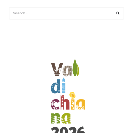
Search
Search
for: