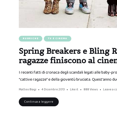
RUBRICHE
TV E CINEMA
Spring Breakers e Bling 
ragazze finiscono al cin
I recenti fatti di cronaca degli scandali legati alle baby-pr
“cattive ragazze” e della gioventù bruciata. Quest’anno du
Matteo Biagi
4 Dicembre 2013
Like it
888
Views
Leave a 
Continua a leggere