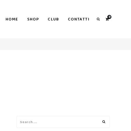
0
HOME
SHOP
CLUB
CONTATTI
Search
Search
Search
for: