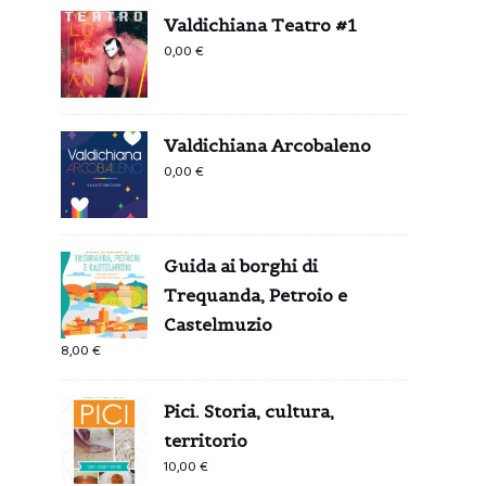
Valdichiana Teatro #1
0,00
€
Valdichiana Arcobaleno
0,00
€
Guida ai borghi di
Trequanda, Petroio e
Castelmuzio
8,00
€
Pici. Storia, cultura,
territorio
10,00
€