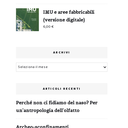
IMU e aree fabbricabili
(versione digitale)
6,00
€
ARCHIVI
Archivi
ARTICOLI RECENTI
Perché non ci fidiamo del naso? Per
un’antropologia dell’olfatto
Archeo-sconfinamenti