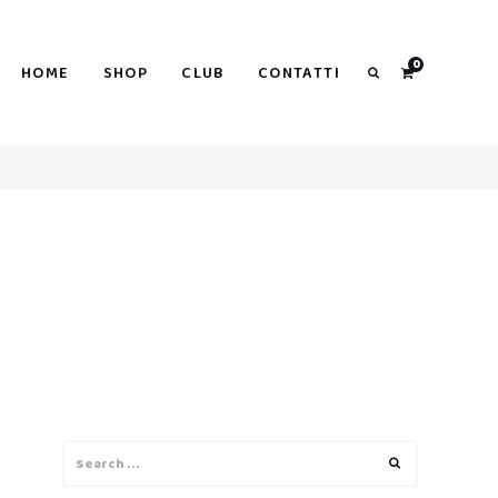
0
HOME
SHOP
CLUB
CONTATTI
Search
Search
Search
for: