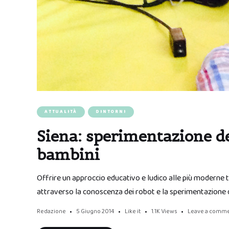
ATTUALITÀ
DINTORNI
Siena: sperimentazione del
bambini
Offrire un approccio educativo e ludico alle più moderne 
attraverso la conoscenza dei robot e la sperimentazione de
Redazione
5 Giugno 2014
Like it
1.1K
Views
Leave a comm