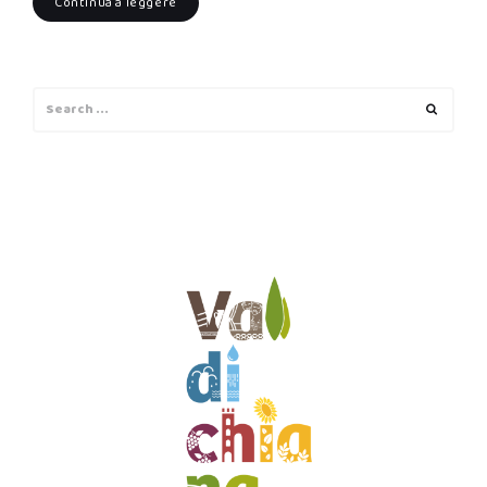
Continua a leggere
Search
Search
for: