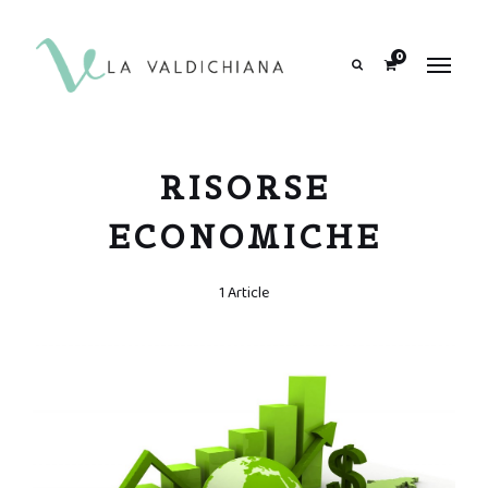
contenuto
0
Search
RISORSE
ECONOMICHE
1 Article