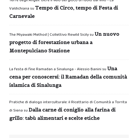
Terre degli Angeli: oltre il velo del gioco di ruolo dal vivo - La
Tempo di Circo, tempo di Festa di
Valdichiana
su
Carnevale
Un nuovo
The Miyawaki Method | Collettivo Rewild Sicily
su
progetto di forestazione urbana a
Montepulciano Stazione
Una
La festa di fine Ramadan a Sinalunga - Alessio Banini
su
cena per conoscersi: il Ramadan della comunità
islamica di Sinalunga
Pratiche di dialogo interculturale: il Ricettario di Comunità a Torrita
Dalla carne di coniglio alla farina di
di Siena
su
grillo: tabù alimentari e scelte etiche