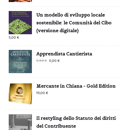
Un modello di sviluppo locale
sostenibile: le Comunità del Cibo
(versione digitale)
5,00
€
Apprendista Cantierista
Il
Il
0,99
€
0,00
€
prezzo
prezzo
originale
attuale
era:
è:
Mercante in Chiana - Gold Edition
0,99 €.
0,00 €.
19,00
€
Il restyling dello Statuto dei diritti
del Contribuente