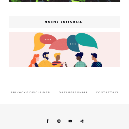
NORME EDITORIALI
PRIVACY E DISCLAIMER
DATI PERSONALI
CONTATTACI