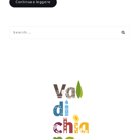
Continua a leggere
Search
Search
for: