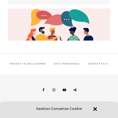
PRIVACY E DISCLAIMER
DATI PERSONALI
CONTATTACI
Made by Avatar Web Communication © Copyright 2013-2026. All
Gestisci Consenso Cookie
rights reserved - Testata registrata presso il Tribunale di Siena con
autorizzazione n°1 del 12/04/2014 - Direttrice Responsabile: Chiara