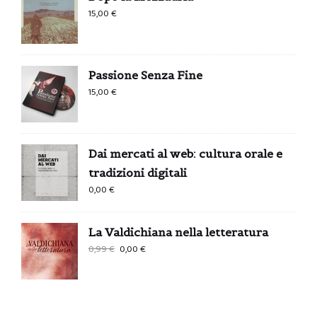
15,00
€
Passione Senza Fine
15,00
€
Dai mercati al web: cultura orale e
tradizioni digitali
0,00
€
La Valdichiana nella letteratura
Il
Il
0,99
€
0,00
€
prezzo
prezzo
originale
attuale
era:
è:
0,99 €.
0,00 €.