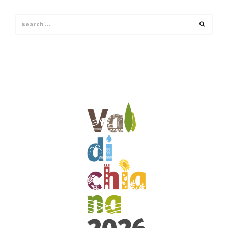
Search
Search
for: