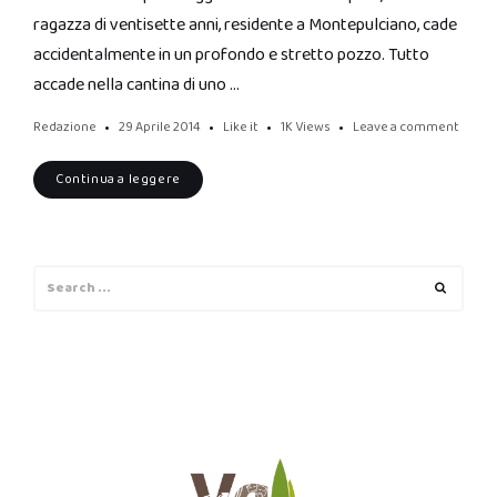
ragazza di ventisette anni, residente a Montepulciano, cade
accidentalmente in un profondo e stretto pozzo. Tutto
accade nella cantina di uno …
Redazione
29 Aprile 2014
Like it
1K
Views
Leave a comment
Continua a leggere
Search
Search
for: