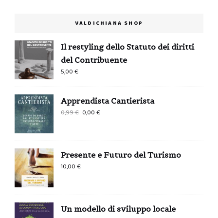
VALDICHIANA SHOP
Il restyling dello Statuto dei diritti
del Contribuente
5,00
€
Apprendista Cantierista
Il
Il
0,99
€
0,00
€
prezzo
prezzo
originale
attuale
era:
è:
Presente e Futuro del Turismo
0,99 €.
0,00 €.
10,00
€
Un modello di sviluppo locale