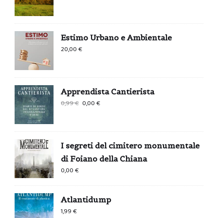
Estimo Urbano e Ambientale
20,00
€
Apprendista Cantierista
Il
Il
0,99
€
0,00
€
prezzo
prezzo
originale
attuale
era:
è:
I segreti del cimitero monumentale
0,99 €.
0,00 €.
di Foiano della Chiana
0,00
€
Atlantidump
1,99
€