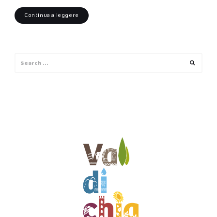
Continua a leggere
Search
Search
for: