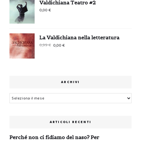
Valdichiana Teatro #2
0,00
€
La Valdichiana nella letteratura
Il
Il
0,99
€
0,00
€
prezzo
prezzo
originale
attuale
era:
è:
0,99 €.
0,00 €.
ARCHIVI
Archivi
ARTICOLI RECENTI
Perché non ci fidiamo del naso? Per