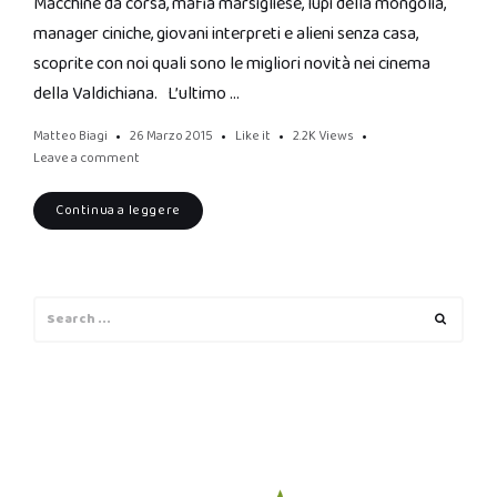
Macchine da corsa, mafia marsigliese, lupi della mongolia,
manager ciniche, giovani interpreti e alieni senza casa,
scoprite con noi quali sono le migliori novità nei cinema
della Valdichiana. L’ultimo …
Matteo Biagi
26 Marzo 2015
Like it
2.2K
Views
Leave a comment
Continua a leggere
Search
Search
for: