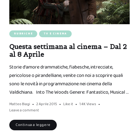
RUBRICHE
TV E CINEMA
Questa settimana al cinema – Dal 2
al 8 Aprile
Storie d’amore drammatiche, fiabesche, intrecciate,
pericolose o pirandelliane, venite con noi a scoprire quali
sono le novità in programmazione nei cinema della
Valdichiana. Into The Woods Genere: Fantastico, Musical …
Matteo Biagi
2 Aprile 2015
Like it
1.4K
Views
Leave a comment
Continua a leggere