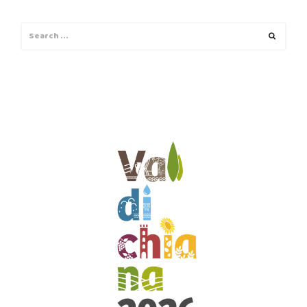
Search
Search
for: