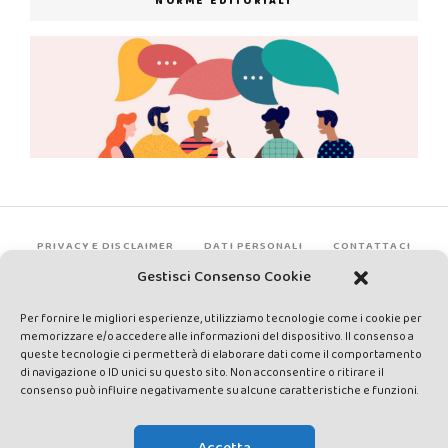
NORME EDITORIALI
PRIVACY E DISCLAIMER
DATI PERSONALI
CONTATTACI
Gestisci Consenso Cookie
Per fornire le migliori esperienze, utilizziamo tecnologie come i cookie per
memorizzare e/o accedere alle informazioni del dispositivo. Il consenso a
queste tecnologie ci permetterà di elaborare dati come il comportamento
di navigazione o ID unici su questo sito. Non acconsentire o ritirare il
consenso può influire negativamente su alcune caratteristiche e funzioni.
Made by Avatar Web Communication © Copyright 2013-2026. All
rights reserved - Testata registrata presso il Tribunale di Siena con
Accetta