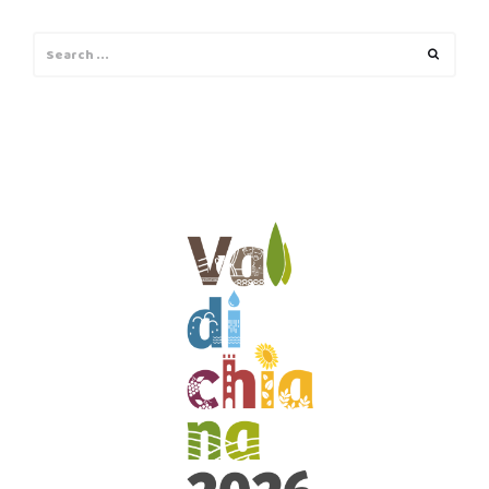
Search
Search
for: