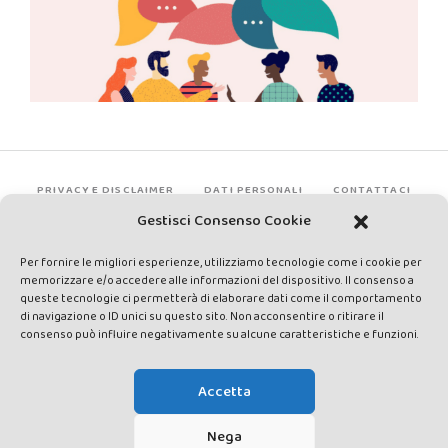
PRIVACY E DISCLAIMER
DATI PERSONALI
CONTATTACI
Gestisci Consenso Cookie
Per fornire le migliori esperienze, utilizziamo tecnologie come i cookie per
memorizzare e/o accedere alle informazioni del dispositivo. Il consenso a
queste tecnologie ci permetterà di elaborare dati come il comportamento
di navigazione o ID unici su questo sito. Non acconsentire o ritirare il
consenso può influire negativamente su alcune caratteristiche e funzioni.
Made by Avatar Web Communication © Copyright 2013-2026. All
rights reserved - Testata registrata presso il Tribunale di Siena con
Accetta
autorizzazione n°1 del 12/04/2014 - Direttrice Responsabile: Chiara
Cacace - E-mail: direzione@lavaldichiana.it - Editore: Valdichiana
Nega
Media Srl – P.IVA e C.F. 01377300528 –