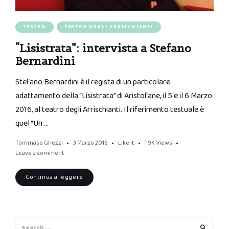
TEATRO
TEATRO DEGLI ARRISCHIANTI
“Lisistrata”: intervista a Stefano
Bernardini
Stefano Bernardini è il regista di un particolare
adattamento della “Lisistrata” di Aristofane, il 5 e il 6 Marzo
2016, al teatro degli Arrischianti. Il riferimento testuale è
quel “Un …
Tommaso Ghezzi
3 Marzo 2016
Like it
1.9K
Views
Leave a comment
Continua a leggere
Search
Search