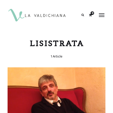
contenuto
0
Search
LISISTRATA
1 Article