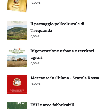
19,00
€
Il paesaggio policolturale di
Trequanda
0,00
€
Rigenerazione urbana e territori
agrari
0,00
€
Mercante in Chiana - Scatola Rossa
16,00
€
IMU e aree fabbricabili