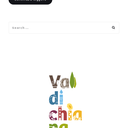
Search
Search
for: