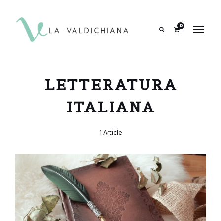
contenuto
0
Search
LETTERATURA
ITALIANA
1 Article