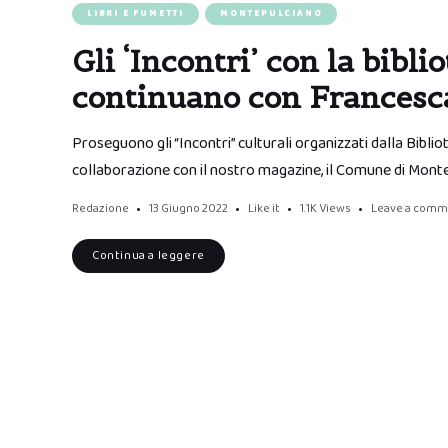
LIBRI E FUMETTI
MONTEPULCIANO
Gli ‘Incontri’ con la bibl
continuano con Francesca 
Proseguono gli “Incontri” culturali organizzati dalla Bibli
collaborazione con il nostro magazine, il Comune di Montep
Redazione
13 Giugno 2022
Like it
1.1K
Views
Leave a comm
Continua a leggere