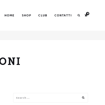
0
HOME
SHOP
CLUB
CONTATTI
Search
ONI
Search
Search
for: