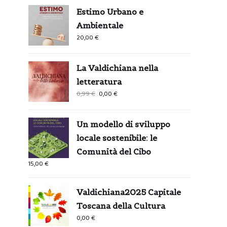
Estimo Urbano e
Ambientale
20,00
€
La Valdichiana nella
letteratura
Il
Il
0,99
€
0,00
€
prezzo
prezzo
originale
attuale
Un modello di sviluppo
era:
è:
locale sostenibile: le
0,99 €.
0,00 €.
Comunità del Cibo
15,00
€
Valdichiana2025 Capitale
Toscana della Cultura
0,00
€