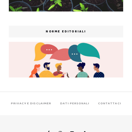
NORME EDITORIALI
PRIVACY E DISCLAIMER
DATI PERSONALI
CONTATTACI