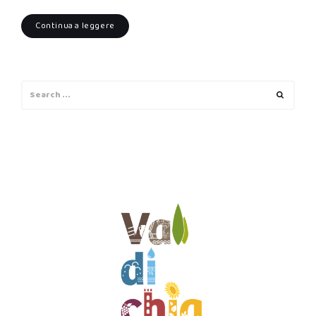
Continua a leggere
Search
Search
for: