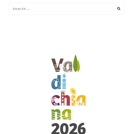
Search
Search
for: