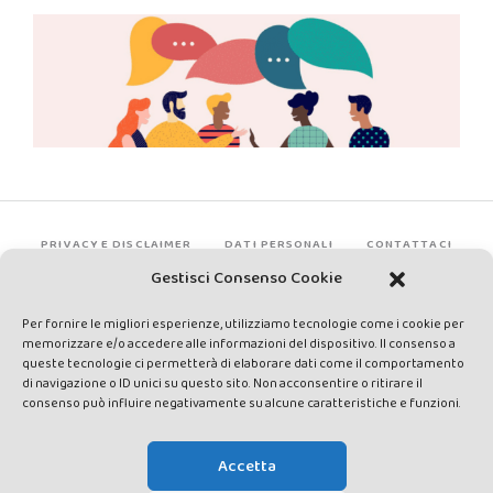
PRIVACY E DISCLAIMER
DATI PERSONALI
CONTATTACI
Gestisci Consenso Cookie
Per fornire le migliori esperienze, utilizziamo tecnologie come i cookie per
memorizzare e/o accedere alle informazioni del dispositivo. Il consenso a
queste tecnologie ci permetterà di elaborare dati come il comportamento
di navigazione o ID unici su questo sito. Non acconsentire o ritirare il
consenso può influire negativamente su alcune caratteristiche e funzioni.
Made by Avatar Web Communication © Copyright 2013-2026. All
rights reserved - Testata registrata presso il Tribunale di Siena con
Accetta
autorizzazione n°1 del 12/04/2014 - Direttrice Responsabile: Chiara