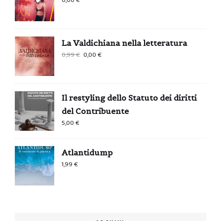
0,00
€
La Valdichiana nella letteratura
Il
Il
0,99
€
0,00
€
prezzo
prezzo
originale
attuale
era:
è:
Il restyling dello Statuto dei diritti
0,99 €.
0,00 €.
del Contribuente
5,00
€
Atlantidump
1,99
€