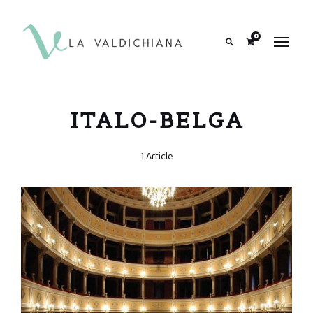
contenuto
0
Search
ITALO-BELGA
1 Article