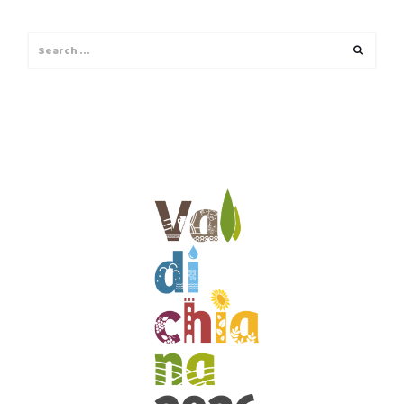
Search
Search
for: