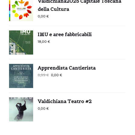
Valdichiana2025 Capitale Toscana
della Cultura
0,00
€
IMU e aree fabbricabili
18,00
€
Apprendista Cantierista
Il
Il
0,99
€
0,00
€
prezzo
prezzo
originale
attuale
era:
è:
Valdichiana Teatro #2
0,99 €.
0,00 €.
0,00
€