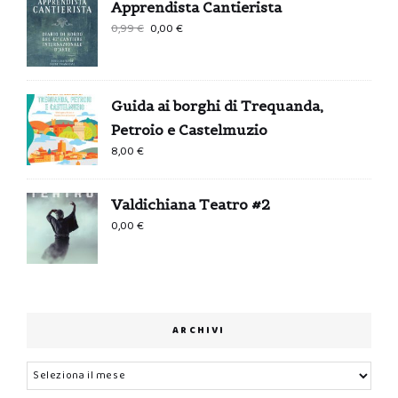
Apprendista Cantierista
Il
Il
0,99
€
0,00
€
prezzo
prezzo
originale
attuale
era:
è:
Guida ai borghi di Trequanda,
0,99 €.
0,00 €.
Petroio e Castelmuzio
8,00
€
Valdichiana Teatro #2
0,00
€
ARCHIVI
Archivi