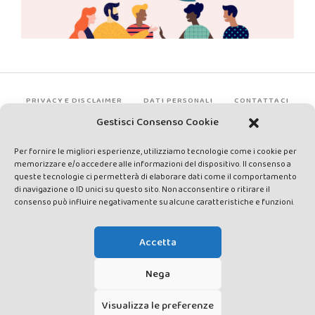
PRIVACY E DISCLAIMER
DATI PERSONALI
CONTATTACI
Gestisci Consenso Cookie
Per fornire le migliori esperienze, utilizziamo tecnologie come i cookie per
memorizzare e/o accedere alle informazioni del dispositivo. Il consenso a
queste tecnologie ci permetterà di elaborare dati come il comportamento
di navigazione o ID unici su questo sito. Non acconsentire o ritirare il
consenso può influire negativamente su alcune caratteristiche e funzioni.
Made by Avatar Web Communication © Copyright 2013-2026. All
rights reserved - Testata registrata presso il Tribunale di Siena con
Accetta
autorizzazione n°1 del 12/04/2014 - Direttrice Responsabile: Chiara
Cacace - E-mail: direzione@lavaldichiana.it - Editore: Valdichiana
Nega
Media Srl – P.IVA e C.F. 01377300528 –
amministrazione@lavaldichiana.it - Sede legale: Piazza Nazioni Unite
Visualizza le preferenze
10, Torrita di Siena (SI) - Iscrizione al Registro degli Operatori di