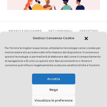
PRIVACY E DISCLAIMER
DATI PERSONALI
CONTATTACI
Gestisci Consenso Cookie
Per fornire le migliori esperienze, utilizziamo tecnologie come i cookie per
memorizzare e/o accedere alle informazioni del dispositivo. Il consenso a
queste tecnologie ci permetterà di elaborare dati come il comportamento
di navigazione o ID unici su questo sito. Non acconsentire o ritirare il
consenso può influire negativamente su alcune caratteristiche e funzioni.
Made by Avatar Web Communication © Copyright 2013-2026. All
rights reserved - Testata registrata presso il Tribunale di Siena con
Accetta
autorizzazione n°1 del 12/04/2014 - Direttrice Responsabile: Chiara
Cacace - E-mail: direzione@lavaldichiana.it - Editore: Valdichiana
Nega
Media Srl – P.IVA e C.F. 01377300528 –
amministrazione@lavaldichiana.it - Sede legale: Piazza Nazioni Unite
Visualizza le preferenze
10, Torrita di Siena (SI) - Iscrizione al Registro degli Operatori di
Comunicazione n.24374 del 24/03/2014