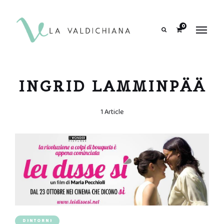
contenuto
0
Search
INGRID LAMMINPÄÄ
1 Article
DINTORNI