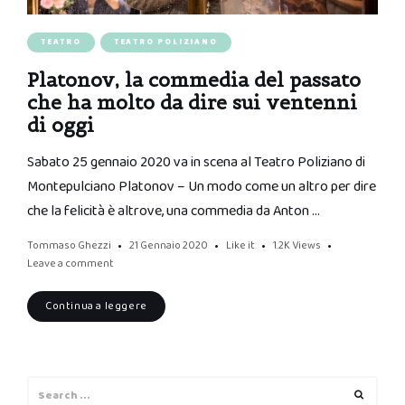
TEATRO
TEATRO POLIZIANO
Platonov, la commedia del passato
che ha molto da dire sui ventenni
di oggi
Sabato 25 gennaio 2020 va in scena al Teatro Poliziano di
Montepulciano Platonov – Un modo come un altro per dire
che la felicità è altrove, una commedia da Anton …
Tommaso Ghezzi
21 Gennaio 2020
Like it
1.2K
Views
Leave a comment
Continua a leggere
Search
Search
for: