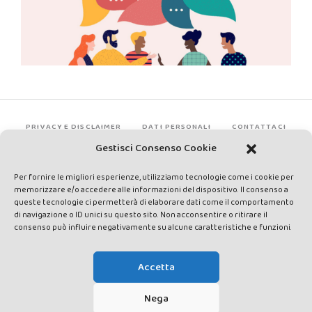
PRIVACY E DISCLAIMER
DATI PERSONALI
CONTATTACI
Gestisci Consenso Cookie
Per fornire le migliori esperienze, utilizziamo tecnologie come i cookie per
memorizzare e/o accedere alle informazioni del dispositivo. Il consenso a
queste tecnologie ci permetterà di elaborare dati come il comportamento
di navigazione o ID unici su questo sito. Non acconsentire o ritirare il
consenso può influire negativamente su alcune caratteristiche e funzioni.
Made by Avatar Web Communication © Copyright 2013-2026. All
rights reserved - Testata registrata presso il Tribunale di Siena con
Accetta
autorizzazione n°1 del 12/04/2014 - Direttrice Responsabile: Chiara
Cacace - E-mail: direzione@lavaldichiana.it - Editore: Valdichiana
Nega
Media Srl – P.IVA e C.F. 01377300528 –