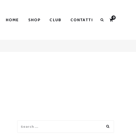
0
HOME
SHOP
CLUB
CONTATTI
Search
Search
Search
for: