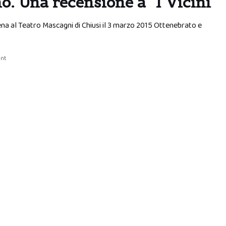
o. Una recensione a “I Vicini”
cena al Teatro Mascagni di Chiusi il 3 marzo 2015 Ottenebrato e
nt