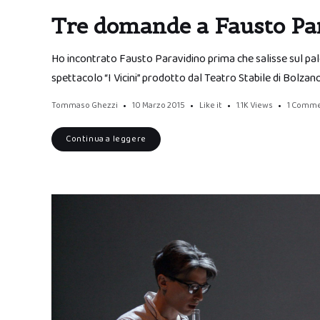
Tre domande a Fausto Pa
Ho incontrato Fausto Paravidino prima che salisse sul palc
spettacolo “I Vicini” prodotto dal Teatro Stabile di Bolz
Tommaso Ghezzi
10 Marzo 2015
Like it
1.1K
Views
1 Comm
Continua a leggere