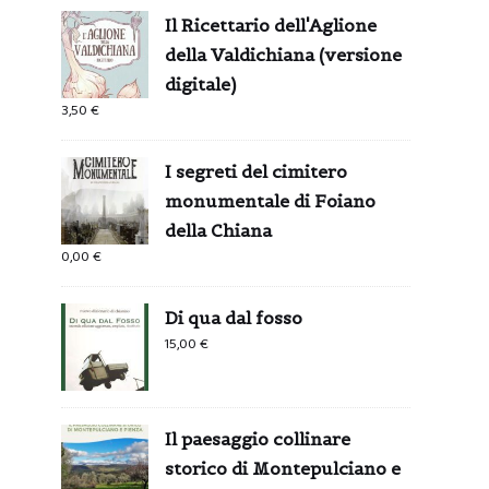
Il Ricettario dell'Aglione
della Valdichiana (versione
digitale)
3,50
€
I segreti del cimitero
monumentale di Foiano
della Chiana
0,00
€
Di qua dal fosso
15,00
€
Il paesaggio collinare
storico di Montepulciano e