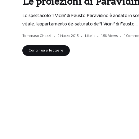
Le proiezioni di Paravidin
Lo spettacolo ‘I Vicini’ di Fausto Paravidino è andato in s
vitale, l’appartamento de-saturato de “I Vicini” di Fausto …
Tommaso Ghezzi
9 Marzo 2015
Like it
1.5K
Views
1 Comme
Continua a leggere