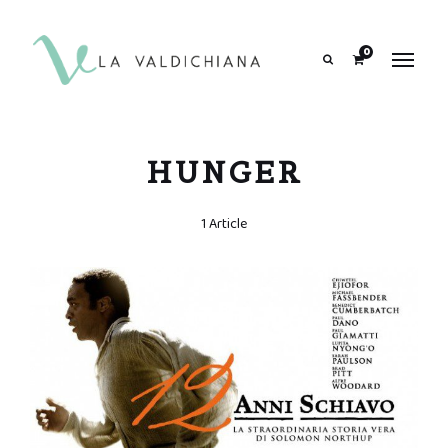
contenuto
0
Search
HUNGER
1 Article