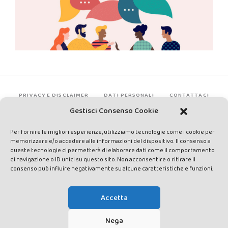
PRIVACY E DISCLAIMER
DATI PERSONALI
CONTATTACI
Gestisci Consenso Cookie
Per fornire le migliori esperienze, utilizziamo tecnologie come i cookie per
memorizzare e/o accedere alle informazioni del dispositivo. Il consenso a
queste tecnologie ci permetterà di elaborare dati come il comportamento
di navigazione o ID unici su questo sito. Non acconsentire o ritirare il
consenso può influire negativamente su alcune caratteristiche e funzioni.
Made by Avatar Web Communication © Copyright 2013-2026. All
rights reserved - Testata registrata presso il Tribunale di Siena con
Accetta
autorizzazione n°1 del 12/04/2014 - Direttrice Responsabile: Chiara
Cacace - E-mail: direzione@lavaldichiana.it - Editore: Valdichiana
Nega
Media Srl – P.IVA e C.F. 01377300528 –