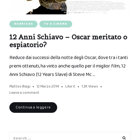
RUBRICHE
TV E CINEMA
12 Anni Schiavo – Oscar meritato o
espiatorio?
Reduce dai successi della notte degli Oscar, dove tra i tanti
premi ottenuti, ha vinto anche quello per il miglior film, 12
Anni Schiavo (12 Years Slave) di Steve Mc …
Matteo Biagi
12 Marzo 2014
Like it
1.2K
Views
Leave a comment
Continua a leggere
Search
Search