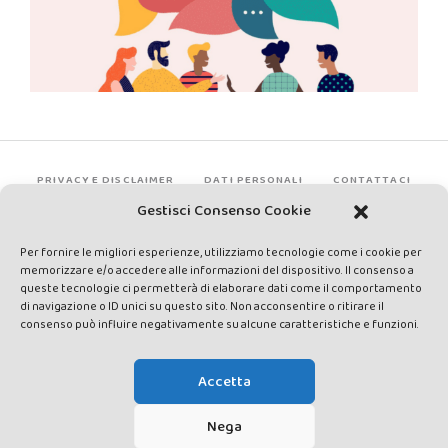
PRIVACY E DISCLAIMER
DATI PERSONALI
CONTATTACI
Gestisci Consenso Cookie
Per fornire le migliori esperienze, utilizziamo tecnologie come i cookie per
memorizzare e/o accedere alle informazioni del dispositivo. Il consenso a
queste tecnologie ci permetterà di elaborare dati come il comportamento
di navigazione o ID unici su questo sito. Non acconsentire o ritirare il
consenso può influire negativamente su alcune caratteristiche e funzioni.
Made by Avatar Web Communication © Copyright 2013-2026. All
rights reserved - Testata registrata presso il Tribunale di Siena con
Accetta
autorizzazione n°1 del 12/04/2014 - Direttrice Responsabile: Chiara
Cacace - E-mail: direzione@lavaldichiana.it - Editore: Valdichiana
Nega
Media Srl – P.IVA e C.F. 01377300528 –