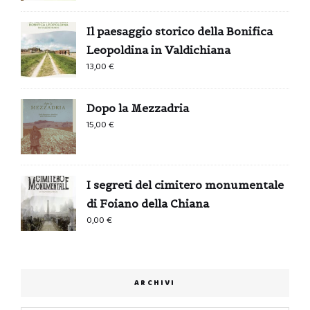
Il paesaggio storico della Bonifica
Leopoldina in Valdichiana
13,00
€
Dopo la Mezzadria
15,00
€
I segreti del cimitero monumentale
di Foiano della Chiana
0,00
€
ARCHIVI