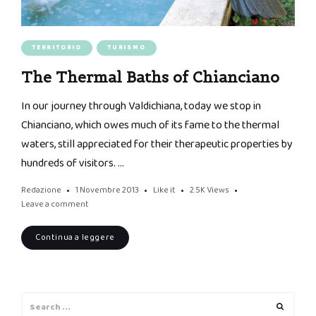
TERRITORIO
TURISMO
The Thermal Baths of Chianciano
In our journey through Valdichiana, today we stop in
Chianciano, which owes much of its fame to the thermal
waters, still appreciated for their therapeutic properties by
hundreds of visitors. …
Redazione
1 Novembre 2013
Like it
2.5K
Views
Leave a comment
Continua a leggere
Search
Search
for: