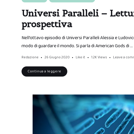
Universi Paralleli – Lett
prospettiva
Nell’ottavo episodio di Universi Paralleli Alessia e Ludovic
modo di guardare il mondo. Si parla di American Gods di …
Redazione
26 Giugno 2020
Like it
1.2K
Views
Leave a co
Continua a leggere