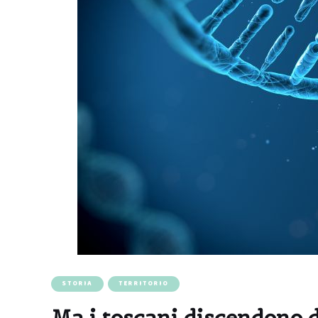
STORIA
TERRITORIO
Ma i toscani discendono 