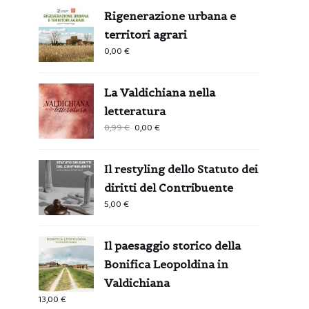
Rigenerazione urbana e
territori agrari
0,00
€
La Valdichiana nella
letteratura
Il
Il
0,99
€
0,00
€
prezzo
prezzo
originale
attuale
Il restyling dello Statuto dei
era:
è:
diritti del Contribuente
0,99 €.
0,00 €.
5,00
€
Il paesaggio storico della
Bonifica Leopoldina in
Valdichiana
13,00
€