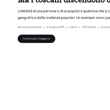
L’identità di una persona o di un popolo è qualcosa che si c
geografia e dalle credenze popolari. Un esempio sono i pa
Alessia Zuccarello
3 Giugno 2015
Like it
3.5K
Views
2 Com
Continua a leggere