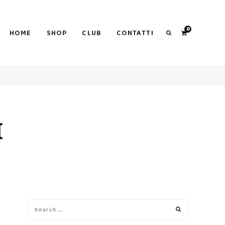
0
HOME
SHOP
CLUB
CONTATTI
Search
I
Search
Search
for: