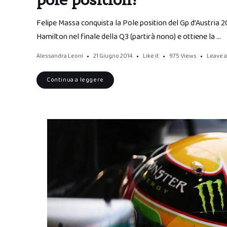
Felipe Massa conquista la Pole position del Gp d’Austria 20
Hamilton nel finale della Q3 (partirà nono) e ottiene la …
Alessandra Leoni
21 Giugno 2014
Like it
975
Views
Leave 
Continua a leggere