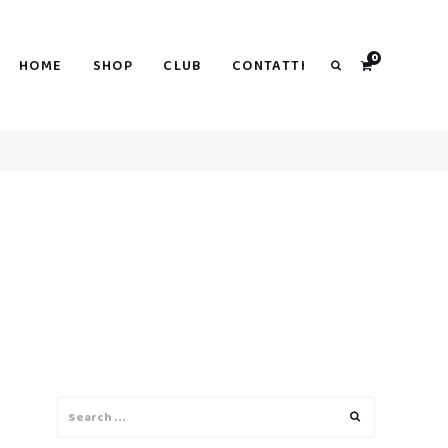
0
HOME
SHOP
CLUB
CONTATTI
Search
Search
Search
for: