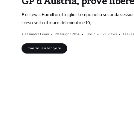
GP d’Austria, prove liber
È di Lewis Hamilton il miglior tempo nella seconda sessione
sceso sotto il muro del minuto e 10, …
Alessandra Leoni
20 Giugno 2014
Like it
1.2K
Views
Leave
Continua a leggere