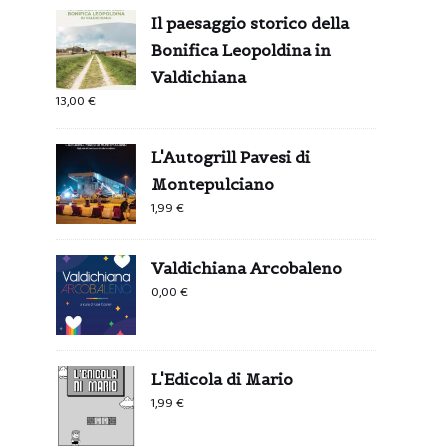
Il paesaggio storico della
Bonifica Leopoldina in
Valdichiana
13,00
€
L'Autogrill Pavesi di
Montepulciano
1,99
€
Valdichiana Arcobaleno
0,00
€
L'Edicola di Mario
1,99
€