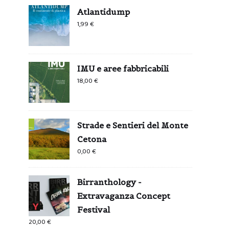
Atlantidump
1,99
€
IMU e aree fabbricabili
18,00
€
Strade e Sentieri del Monte
Cetona
0,00
€
Birranthology -
Extravaganza Concept
Festival
20,00
€