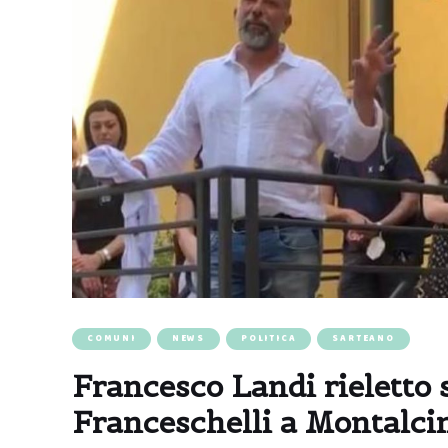
COMUNI
NEWS
POLITICA
SARTEANO
Francesco Landi rieletto 
Franceschelli a Montalci