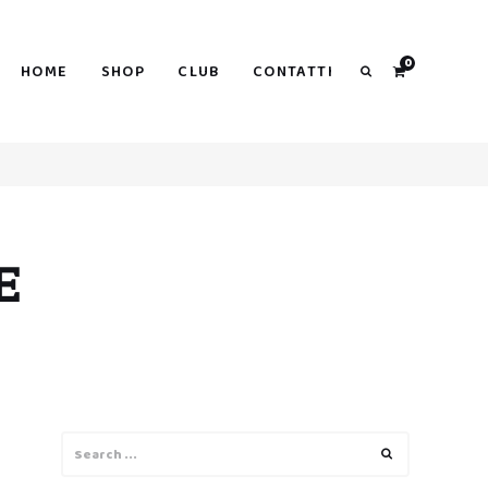
0
HOME
SHOP
CLUB
CONTATTI
Search
E
Search
Search
for: