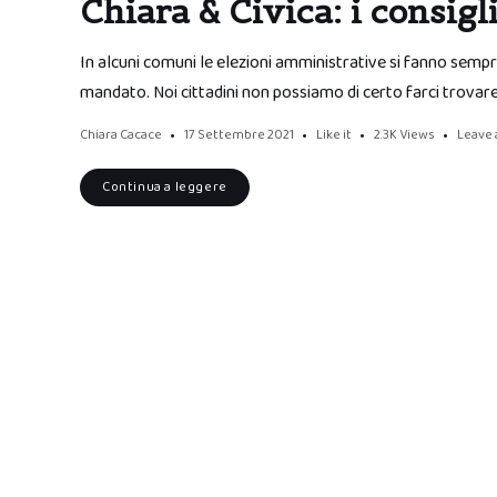
Chiara & Civica: i consigl
In alcuni comuni le elezioni amministrative si fanno sempre
mandato. Noi cittadini non possiamo di certo farci trovar
Chiara Cacace
17 Settembre 2021
Like it
2.3K
Views
Leave
Continua a leggere