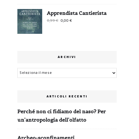
Apprendista Cantierista
Il
Il
0,99
€
0,00
€
prezzo
prezzo
originale
attuale
era:
è:
0,99 €.
0,00 €.
ARCHIVI
Archivi
ARTICOLI RECENTI
Perché non ci fidiamo del naso? Per
un’antropologia dell’olfatto
Archeo-sconfinamenti