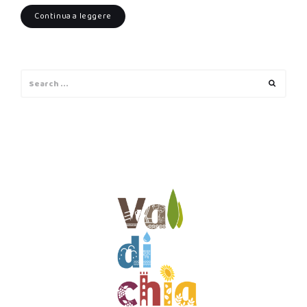
Continua a leggere
Search
Search
for: