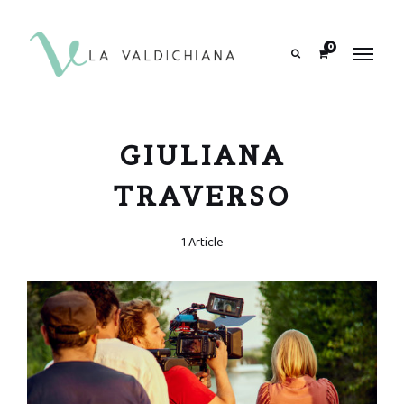
contenuto
0
Search
GIULIANA
TRAVERSO
1 Article