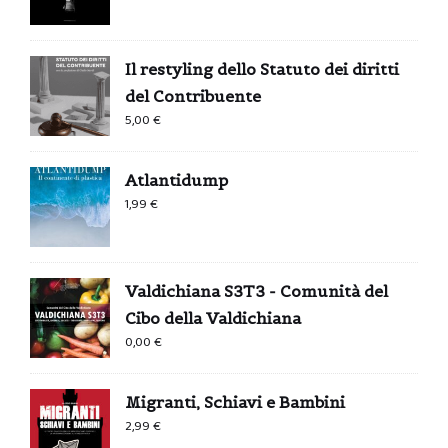
Il restyling dello Statuto dei diritti
del Contribuente
5,00
€
Atlantidump
1,99
€
Valdichiana S3T3 - Comunità del
Cibo della Valdichiana
0,00
€
Migranti, Schiavi e Bambini
2,99
€