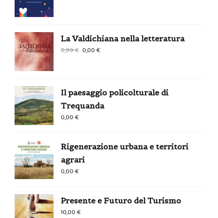
La Valdichiana nella letteratura
Il
Il
0,99
€
0,00
€
prezzo
prezzo
originale
attuale
era:
è:
Il paesaggio policolturale di
0,99 €.
0,00 €.
Trequanda
0,00
€
Rigenerazione urbana e territori
agrari
0,00
€
Presente e Futuro del Turismo
10,00
€