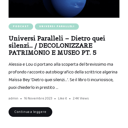
PODCAST
UNIVERSI PARALLELI
Universi Paralleli – Dietro quei
silenzi… / DECOLONIZZARE
PATRIMONIO E MUSEO PT. 5
Alessia e Lou ci portano alla scoperta del brevissimo ma
profondo racconto autobiografico della scrittrice algerina
Maïssa Bey ‘Dietro quei silenzi…‘. Se il libro ti incuriosisce,
puoi chiederlo in prestito …
admin
16 Novembre 2023
Like it
2.4K
Views
Continua a leggere