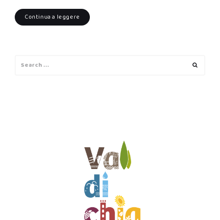
Continua a leggere
Search
Search
for: