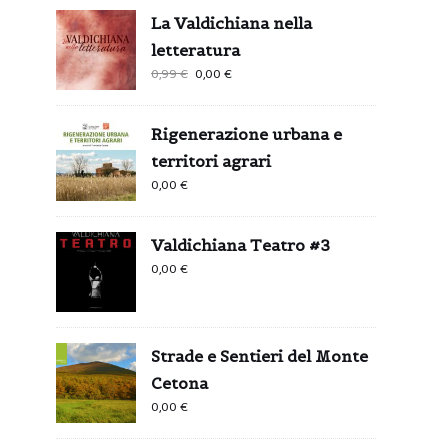
La Valdichiana nella
letteratura
Il
Il
0,99
€
0,00
€
prezzo
prezzo
originale
attuale
Rigenerazione urbana e
era:
è:
territori agrari
0,99 €.
0,00 €.
0,00
€
Valdichiana Teatro #3
0,00
€
Strade e Sentieri del Monte
Cetona
0,00
€