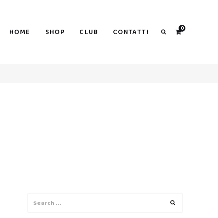
0
HOME
SHOP
CLUB
CONTATTI
Search
Search
Search
for: