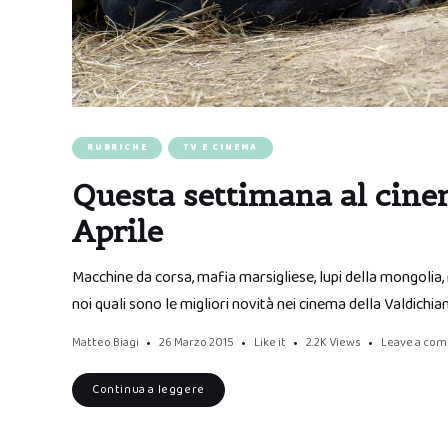
RUBRICHE
TV E CINEMA
Questa settimana al cine
Aprile
Macchine da corsa, mafia marsigliese, lupi della mongolia, 
noi quali sono le migliori novità nei cinema della Valdichia
Matteo Biagi
26 Marzo 2015
Like it
2.2K
Views
Leave a co
Continua a leggere