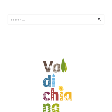
Search
Search
for: