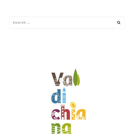
Search
Search
for: