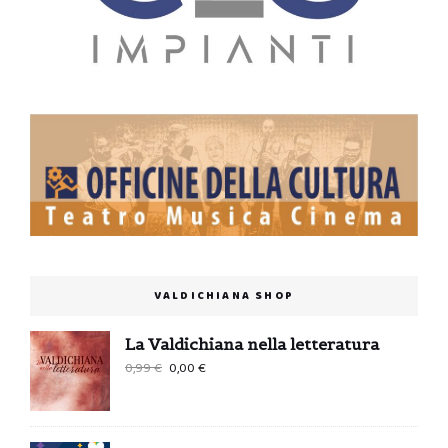
VALDICHIANA SHOP
La Valdichiana nella letteratura
Il
Il
0,99
€
0,00
€
prezzo
prezzo
originale
attuale
era:
è: