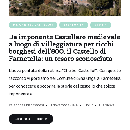
MA CHE BEL CASTELLO!
SINALUNGA
STORIA
Da imponente Castellare medievale
a luogo di villeggiatura per ricchi
borghesi dell’800, il Castello di
Farnetella: un tesoro sconosciuto
Nuova puntata della rubrica “Che bel Castello!’“. Con questo
racconto vi portiamo nel Comune di Sinalunga, a Farnetella,
per conoscere e scoprire la storia del castello che spicca
imponente e …
Valentina Chiancianesi
11 Novembre 2024
Like it
1.8K
Views
Continua a leggere