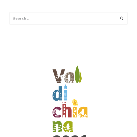
Search
Search
for: