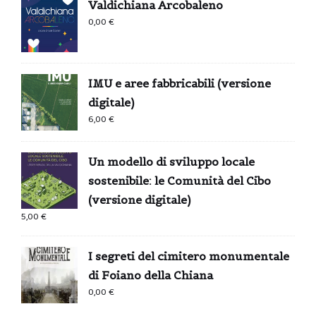
Valdichiana Arcobaleno
0,99 €.
0,00 €.
0,00
€
IMU e aree fabbricabili (versione
digitale)
6,00
€
Un modello di sviluppo locale
sostenibile: le Comunità del Cibo
(versione digitale)
5,00
€
I segreti del cimitero monumentale
di Foiano della Chiana
0,00
€