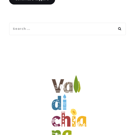
Search
Search
for: