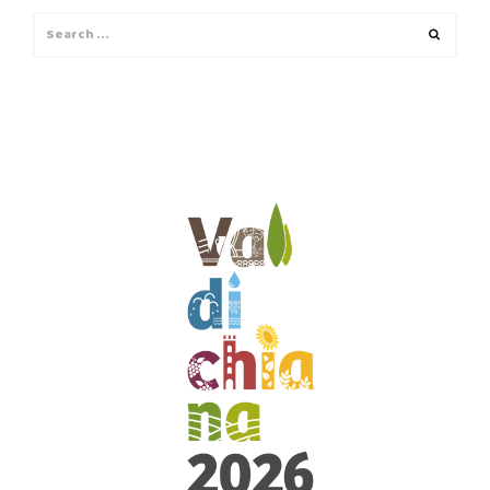
Search
Search
for: