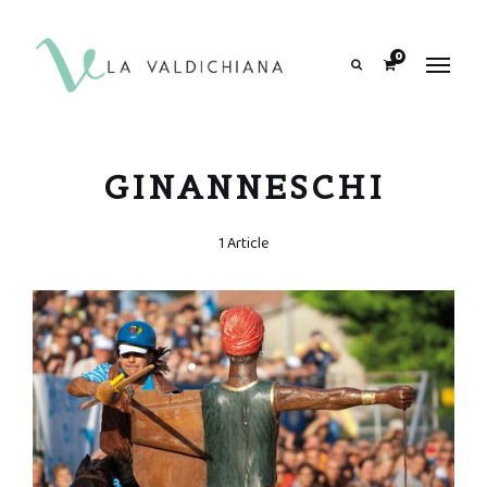
contenuto
0
Search
GINANNESCHI
1 Article