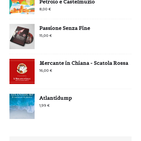
Petroio e Castelmuzio
8,00
€
Passione Senza Fine
15,00
€
Mercante in Chiana - Scatola Rossa
16,00
€
Atlantidump
1,99
€