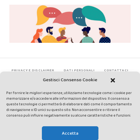
PRIVACY E DISCLAIMER
DATI PERSONALI
CONTATTACI
Gestisci Consenso Cookie
Per fornire le migliori esperienze, utilizziamo tecnologie come i cookie per
memorizzare e/o accedere alle informazioni del dispositivo. Il consenso a
queste tecnologie ci permetterà di elaborare dati come il comportamento
di navigazione o ID unici su questo sito. Non acconsentire o ritirare il
consenso può influire negativamente su alcune caratteristiche e funzioni.
Made by Avatar Web Communication © Copyright 2013-2026. All
rights reserved - Testata registrata presso il Tribunale di Siena con
Accetta
autorizzazione n°1 del 12/04/2014 - Direttrice Responsabile: Chiara