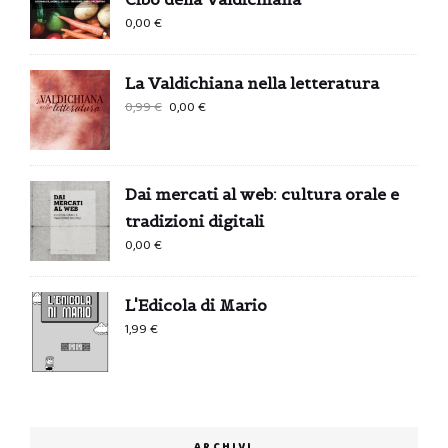
0,00
€
La Valdichiana nella letteratura
Il
Il
0,99
€
0,00
€
prezzo
prezzo
originale
attuale
era:
è:
Dai mercati al web: cultura orale e
0,99 €.
0,00 €.
tradizioni digitali
0,00
€
L'Edicola di Mario
1,99
€
ARCHIVI