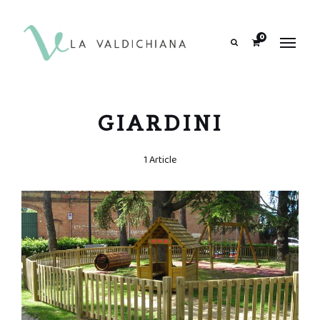
contenuto
0
Search
GIARDINI
1 Article