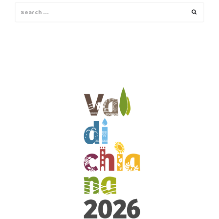
Search
Search
for: