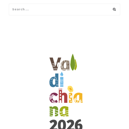
Search
Search
for: