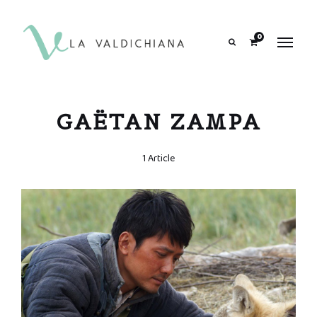
contenuto
0
Search
GAËTAN ZAMPA
1 Article