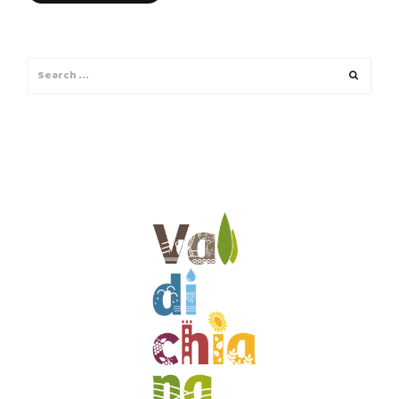
Search
Search
for: