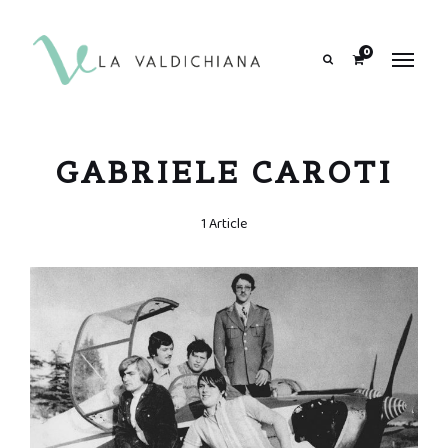
contenuto
0
Search
GABRIELE CAROTI
1 Article