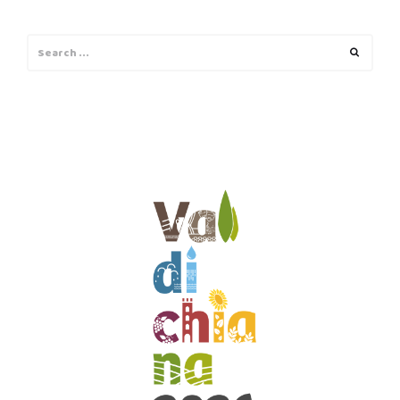
Search
Search
for: