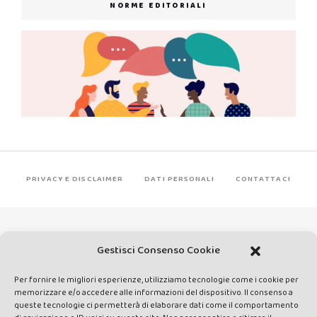
NORME EDITORIALI
PRIVACY E DISCLAIMER
DATI PERSONALI
CONTATTACI
Gestisci Consenso Cookie
Per fornire le migliori esperienze, utilizziamo tecnologie come i cookie per
Made by Avatar Web Communication © Copyright 2013-2026. All
memorizzare e/o accedere alle informazioni del dispositivo. Il consenso a
queste tecnologie ci permetterà di elaborare dati come il comportamento
rights reserved - Testata registrata presso il Tribunale di Siena con