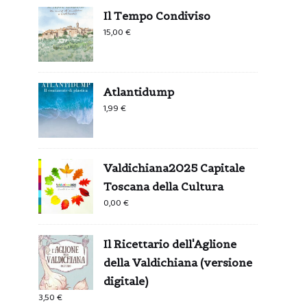
Il Tempo Condiviso
15,00
€
Atlantidump
1,99
€
Valdichiana2025 Capitale
Toscana della Cultura
0,00
€
Il Ricettario dell'Aglione
della Valdichiana (versione
digitale)
3,50
€