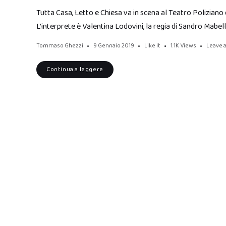
Tutta Casa, Letto e Chiesa va in scena al Teatro Poliziano 
L’interprete è Valentina Lodovini, la regia di Sandro Mabelli
Tommaso Ghezzi
9 Gennaio 2019
Like it
1.1K
Views
Leave 
Continua a leggere