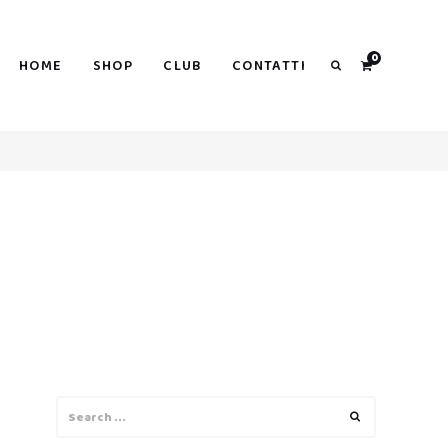
0
HOME
SHOP
CLUB
CONTATTI
Search
Search
Search
for: