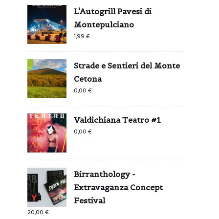
L'Autogrill Pavesi di
Montepulciano
1,99
€
Strade e Sentieri del Monte
Cetona
0,00
€
Valdichiana Teatro #1
0,00
€
Birranthology -
Extravaganza Concept
Festival
20,00
€