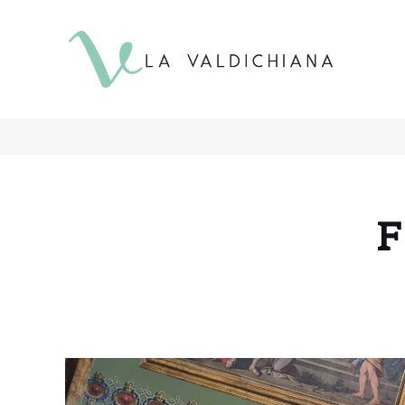
contenuto
F