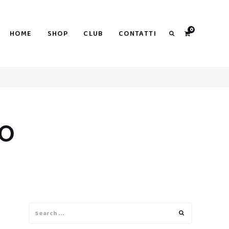
0
HOME
SHOP
CLUB
CONTATTI
Search
NO
Search
Search
for: