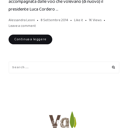
accompagnata dalle voci che volevano (di nuovo) il
presidente Luca Cordero …
Alessandra Leoni
8 Settembre 2014
Like it
1K
Views
Leave a comment
Continua a leggere
Search
Search
for: