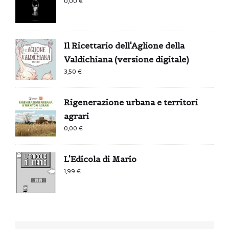
0,00
€
Il Ricettario dell'Aglione della
Valdichiana (versione digitale)
3,50
€
Rigenerazione urbana e territori
agrari
0,00
€
L'Edicola di Mario
1,99
€