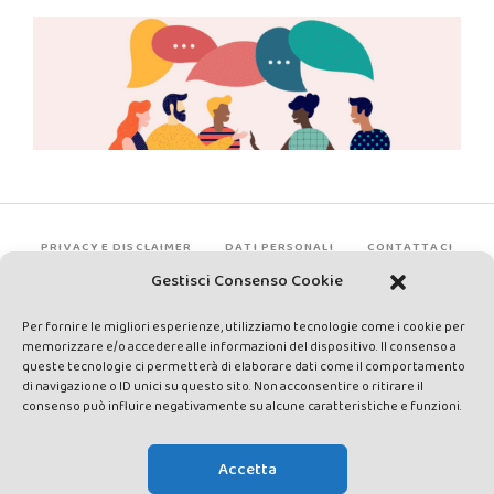
PRIVACY E DISCLAIMER
DATI PERSONALI
CONTATTACI
Gestisci Consenso Cookie
Per fornire le migliori esperienze, utilizziamo tecnologie come i cookie per
memorizzare e/o accedere alle informazioni del dispositivo. Il consenso a
queste tecnologie ci permetterà di elaborare dati come il comportamento
di navigazione o ID unici su questo sito. Non acconsentire o ritirare il
consenso può influire negativamente su alcune caratteristiche e funzioni.
Made by Avatar Web Communication © Copyright 2013-2026. All
rights reserved - Testata registrata presso il Tribunale di Siena con
Accetta
autorizzazione n°1 del 12/04/2014 - Direttrice Responsabile: Chiara