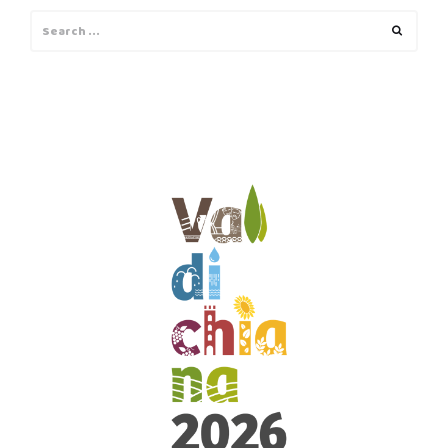
Search
Search
for: