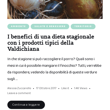
AMBIENTE
SALUTE E BENESSERE
TERRITORIO
I benefici di una dieta stagionale
con i prodotti tipici della
Valdichiana
In che stagione si può raccogliere il porro? Quali sono i
mesi in cui è possibile mangiare il finocchio? Tutti, verrebbe
da rispondere, vedendo la disponibilità di queste verdure
sugli …
Alessia Zuccarello
17 Ottobre 2017
Like it
1.4K
Views
Leave a comment
Continua a leggere