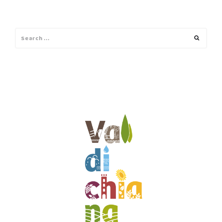
Search
Search
for: