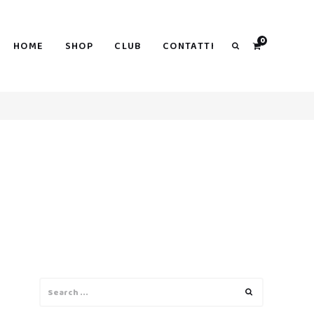
0
HOME
SHOP
CLUB
CONTATTI
Search
Search
Search
for: