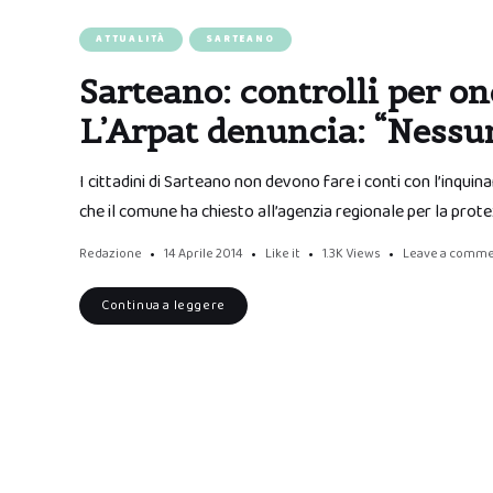
ATTUALITÀ
SARTEANO
Sarteano: controlli per o
L’Arpat denuncia: “Nessun 
I cittadini di Sarteano non devono fare i conti con l’inqui
che il comune ha chiesto all’agenzia regionale per la prot
Redazione
14 Aprile 2014
Like it
1.3K
Views
Leave a comm
Continua a leggere