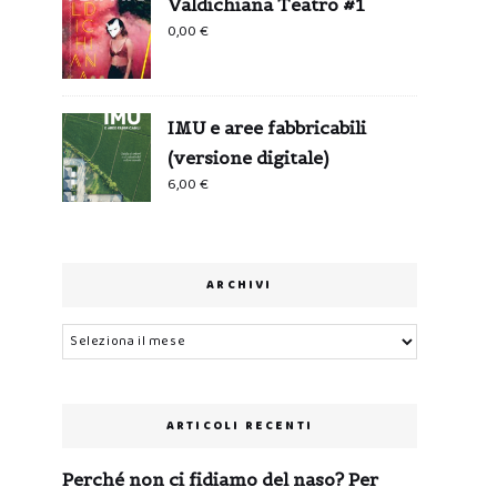
Valdichiana Teatro #1
0,00
€
IMU e aree fabbricabili
(versione digitale)
6,00
€
ARCHIVI
Archivi
ARTICOLI RECENTI
Perché non ci fidiamo del naso? Per