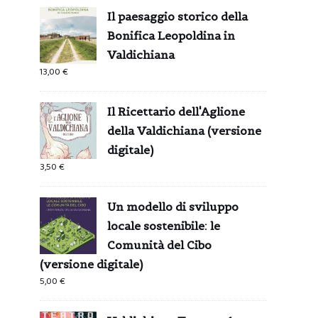
Il paesaggio storico della
Bonifica Leopoldina in
Valdichiana
13,00
€
Il Ricettario dell'Aglione
della Valdichiana (versione
digitale)
3,50
€
Un modello di sviluppo
locale sostenibile: le
Comunità del Cibo
(versione digitale)
5,00
€