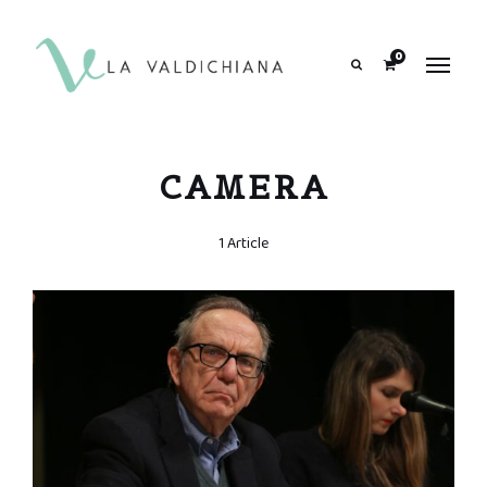
contenuto
0
Search
CAMERA
1 Article