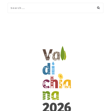
Search
Search
for: