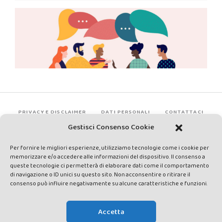
PRIVACY E DISCLAIMER
DATI PERSONALI
CONTATTACI
Gestisci Consenso Cookie
Per fornire le migliori esperienze, utilizziamo tecnologie come i cookie per
memorizzare e/o accedere alle informazioni del dispositivo. Il consenso a
queste tecnologie ci permetterà di elaborare dati come il comportamento
di navigazione o ID unici su questo sito. Non acconsentire o ritirare il
consenso può influire negativamente su alcune caratteristiche e funzioni.
Made by Avatar Web Communication © Copyright 2013-2026. All
rights reserved - Testata registrata presso il Tribunale di Siena con
Accetta
autorizzazione n°1 del 12/04/2014 - Direttrice Responsabile: Chiara