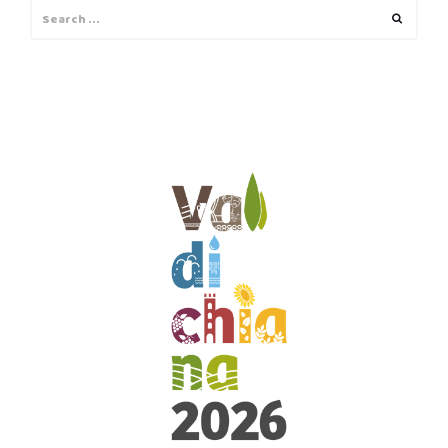
Search
Search
for: