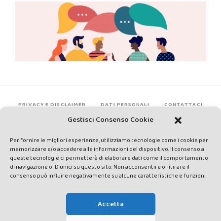
PRIVACY E DISCLAIMER
DATI PERSONALI
CONTATTACI
Gestisci Consenso Cookie
Per fornire le migliori esperienze, utilizziamo tecnologie come i cookie per
memorizzare e/o accedere alle informazioni del dispositivo. Il consenso a
queste tecnologie ci permetterà di elaborare dati come il comportamento
di navigazione o ID unici su questo sito. Non acconsentire o ritirare il
consenso può influire negativamente su alcune caratteristiche e funzioni.
Made by Avatar Web Communication © Copyright 2013-2026. All
rights reserved - Testata registrata presso il Tribunale di Siena con
Accetta
autorizzazione n°1 del 12/04/2014 - Direttrice Responsabile: Chiara
Cacace - E-mail: direzione@lavaldichiana.it - Editore: Valdichiana