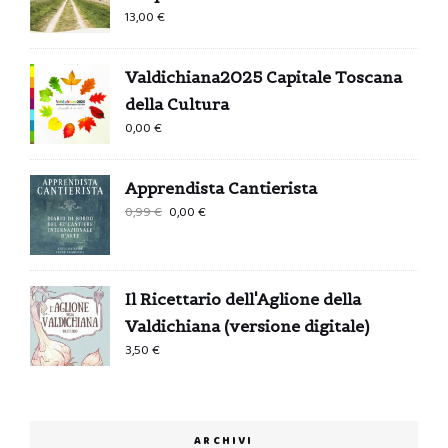
13,00
€
Valdichiana2025 Capitale Toscana
della Cultura
0,00
€
Apprendista Cantierista
Il
Il
0,99
€
0,00
€
prezzo
prezzo
originale
attuale
era:
è:
Il Ricettario dell'Aglione della
0,99 €.
0,00 €.
Valdichiana (versione digitale)
3,50
€
ARCHIVI