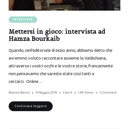
INTERVISTE
Mettersi in gioco: intervista ad
Hamza Bourkaib
Quando, nell’editoriale di inizio anno, abbiamo detto che
avremmo voluto raccontare assieme la Valdichiana,
attraverso i vostri occhi e le vostre storie, francamente
non pensavamo che sareste state così tanti a
cercarci. Online …
Alessio Banini
4 Maggio 2016
Like it
1.4K
Views
1 Comment
Continua a leggere