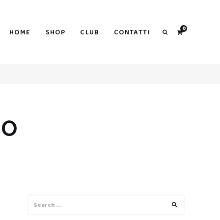
0
HOME
SHOP
CLUB
CONTATTI
Search
SO
Search
Search
for: