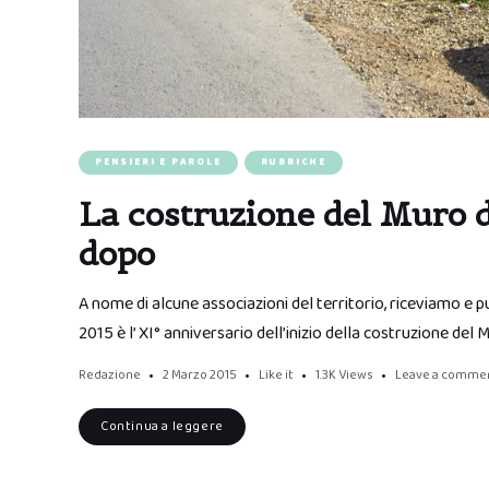
PENSIERI E PAROLE
RUBRICHE
La costruzione del Muro 
dopo
A nome di alcune associazioni del territorio, riceviamo e 
2015 è l’ XI° anniversario dell’inizio della costruzione del 
Redazione
2 Marzo 2015
Like it
1.3K
Views
Leave a comme
Continua a leggere