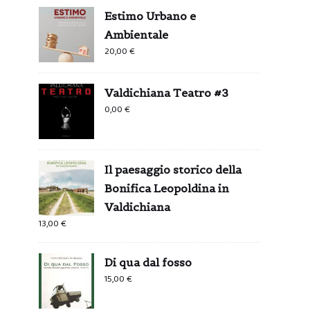
Estimo Urbano e
Ambientale
20,00
€
Valdichiana Teatro #3
0,00
€
Il paesaggio storico della
Bonifica Leopoldina in
Valdichiana
13,00
€
Di qua dal fosso
15,00
€