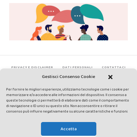
PRIVACY E DISCLAIMER
DATI PERSONALI
CONTATTACI
Gestisci Consenso Cookie
Per fornire le migliori esperienze, utilizziamo tecnologie come i cookie per
memorizzare e/o accedere alle informazioni del dispositivo. Il consenso a
queste tecnologie ci permetterà di elaborare dati come il comportamento
di navigazione o ID unici su questo sito. Non acconsentire o ritirare il
consenso può influire negativamente su alcune caratteristiche e funzioni.
Made by Avatar Web Communication © Copyright 2013-2026. All
rights reserved - Testata registrata presso il Tribunale di Siena con
Accetta
autorizzazione n°1 del 12/04/2014 - Direttrice Responsabile: Chiara
Cacace - E-mail: direzione@lavaldichiana.it - Editore: Valdichiana