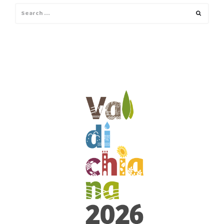
Search
Search
for: