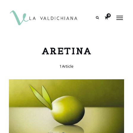
contenuto
0
Search
ARETINA
1 Article